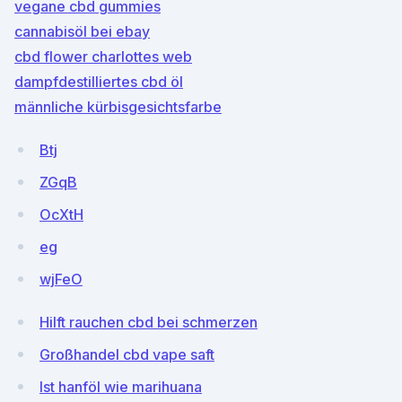
vegane cbd gummies
cannabisöl bei ebay
cbd flower charlottes web
dampfdestilliertes cbd öl
männliche kürbisgesichtsfarbe
Btj
ZGqB
OcXtH
eg
wjFeO
Hilft rauchen cbd bei schmerzen
Großhandel cbd vape saft
Ist hanföl wie marihuana