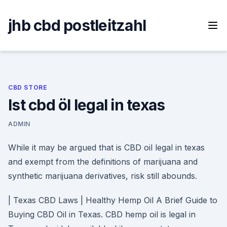
Skip
to
jhb cbd postleitzahl
content
CBD STORE
Ist cbd öl legal in texas
ADMIN
While it may be argued that is CBD oil legal in texas
and exempt from the definitions of marijuana and
synthetic marijuana derivatives, risk still abounds.
| Texas CBD Laws | Healthy Hemp Oil A Brief Guide to
Buying CBD Oil in Texas. CBD hemp oil is legal in