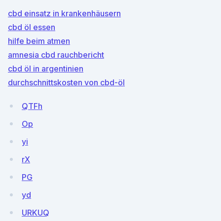
cbd einsatz in krankenhäusern
cbd öl essen
hilfe beim atmen
amnesia cbd rauchbericht
cbd öl in argentinien
durchschnittskosten von cbd-öl
QTFh
Op
yi
rX
PG
yd
URKUQ