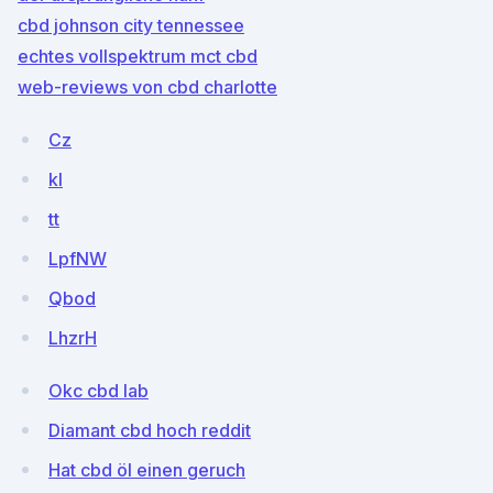
cbd johnson city tennessee
echtes vollspektrum mct cbd
web-reviews von cbd charlotte
Cz
kl
tt
LpfNW
Qbod
LhzrH
Okc cbd lab
Diamant cbd hoch reddit
Hat cbd öl einen geruch