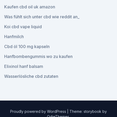
Kaufen cbd oil uk amazon
Was fühlt sich unter cbd wie reddit an_
Koi cbd vape liquid
Hanfmilch
Cbd öl 100 mg kapseln
Hanfbombengummis wo zu kaufen
Elixinol hanf balsam
Wasserlösliche cbd zutaten
Proudly powered by WordPress
|
Theme: storybook by
OdieThemes
.