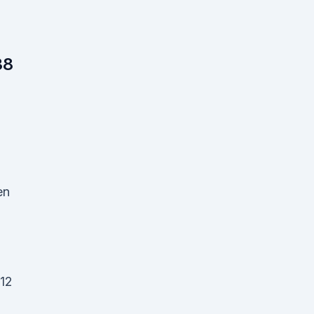
38
en
 12