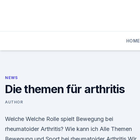
Skip
to
content
HOME
NEWS
Die themen für arthritis
AUTHOR
Welche Welche Rolle spielt Bewegung bei
rheumatoider Arthritis? Wie kann ich Alle Themen
Bewegung und Sport bei rheumatoider Arthritis Wir